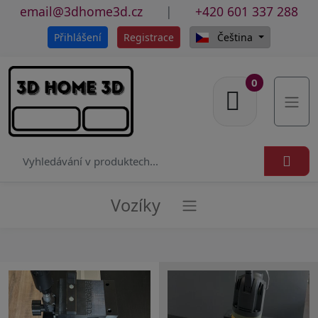
email@3dhome3d.cz
|
+420 601 337 288
Přihlášení
Registrace
Čeština
0
Rozba
Vozíky