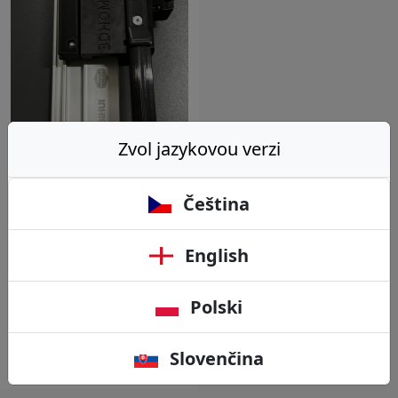
Zvol jazykovou verzi
BIHUI Vozíček na
Proxxon Micromot
LWB/E úhlová
Čeština
vrtačka k liště
BIHUI
English
4,545 Kč bez DPH
5,500 Kč
Polski
Koupit
Slovenčina